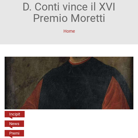
ACCOUNT
D. Conti vince il XVI
Incipit
Premio Moretti
Archetipi
Home
Senza
titolo
Riviste
Annali
di
Lettere
Annali
Incipit
di
News
Premi
Scienze