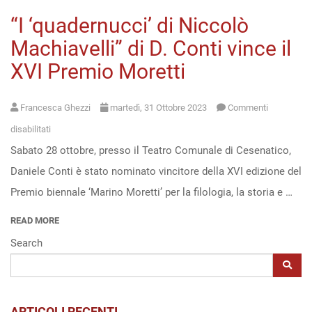
“I ‘quadernucci’ di Niccolò
Open
Machiavelli” di D. Conti vince il
access
XVI Premio Moretti
Francesca Ghezzi
martedì, 31 Ottobre 2023
Commenti
su
disabilitati
Sabato 28 ottobre, presso il Teatro Comunale di Cesenatico,
“I
Daniele Conti è stato nominato vincitore della XVI edizione del
‘quadernucci’
Premio biennale ‘Marino Moretti’ per la filologia, la storia e …
di
Niccolò
READ MORE
Machiavelli”
Search
di
D.
Conti
ARTICOLI RECENTI