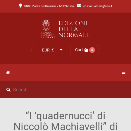
SNS - Piazza dei Cavalieri, 7 56126 Pisa
edizioni.orders@sns.it
Main
Menu
Catalogo
HOME
Tutto
il
CATALOGO
Cart
EUR, €
0
catalogo
NOVITÀ
Catalogo
NEWS
di
Lettere
IL
Catalogo
“I ‘quadernucci’ di
MIO
di
Niccolò Machiavelli” di
Scienze