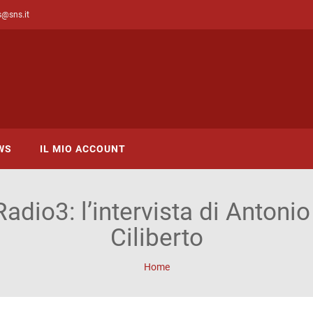
s@sns.it
WS
IL MIO ACCOUNT
adio3: l’intervista di Antoni
Ciliberto
Home