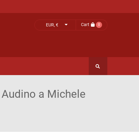
Cart
EUR, €
0
o Audino a Michele