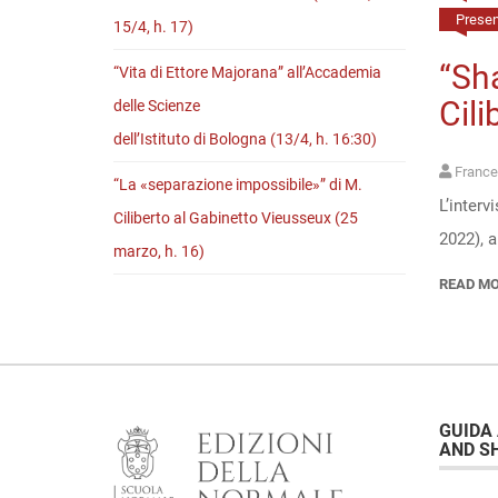
Present
15/4, h. 17)
“Sha
“Vita di Ettore Majorana” all’Accademia
Cili
delle Scienze
dell’Istituto di Bologna (13/4, h. 16:30)
France
“La «separazione impossibile»” di M.
L’interv
Ciliberto al Gabinetto Vieusseux (25
2022), a
marzo, h. 16)
READ M
GUIDA
AND S