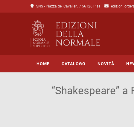
SNS - Piazza dei Cavalieri, 7 56126 Pisa
edizioni.order
HOME
CATALOGO
NOVITÀ
NE
“Shakespeare” a R
Tutto il catalogo
Catalogo di Lettere
Catalogo di Scienze
Incipit