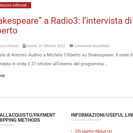
azioni editoriali
kespeare” a Radio3: l’intervista 
berto
su
sca Ghezzi
lunedì, 31 Ottobre 2022
Commenti disabilitati
ista di Antonio Audino a Michele Ciliberto su Shakespeare. Il male il
“Shakespeare
ndata in onda il 27 ottobre all’interno del programma …
a
Radio3:
ORE
l’intervista
di
Antonio
Audino
 ALL’ACQUISTO/PAYMENT
INFORMAZIONI/USEFUL LIN
a
HIPPING METHODS
Michele
Chi siamo/About Us