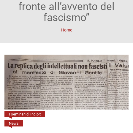
ACCOUNT
fronte all’avvento del
Incipit
fascismo”
Archetipi
Home
Senza
titolo
Riviste
Annali
di
Lettere
Annali
I seminari di Incipit
di
News
Scienze