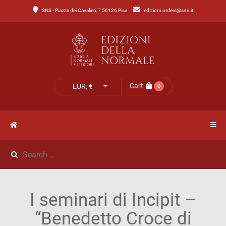
SNS - Piazza dei Cavalieri, 7 56126 Pisa
edizioni.orders@sns.it
Main
Menu
Catalogo
HOME
Tutto
il
CATALOGO
Cart
EUR, €
0
catalogo
NOVITÀ
Catalogo
NEWS
di
Lettere
IL
Catalogo
I seminari di Incipit –
MIO
di
“Benedetto Croce di
Scienze