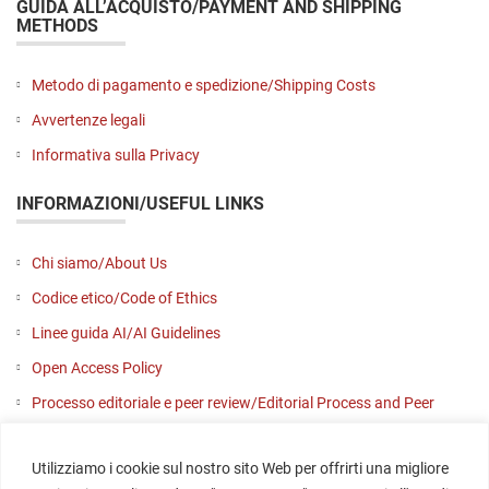
GUIDA ALL’ACQUISTO/PAYMENT AND SHIPPING
METHODS
Metodo di pagamento e spedizione/Shipping Costs
Avvertenze legali
Informativa sulla Privacy
INFORMAZIONI/USEFUL LINKS
Chi siamo/About Us
Codice etico/Code of Ethics
Linee guida AI/AI Guidelines
Open Access Policy
Processo editoriale e peer review/Editorial Process and Peer
Review
Utilizziamo i cookie sul nostro sito Web per offrirti una migliore
Contattaci/Contact us