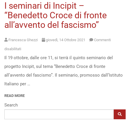
I seminari di Incipit –
Open
“Benedetto Croce di fronte
access
all’avvento del fascismo”
Francesca Ghezzi
giovedì, 14 Ottobre 2021
Commenti
su
disabilitati
Il 19 ottobre, dalle ore 11, si terrà il quinto seminario del
I
progetto Incipit, sul tema “Benedetto Croce di fronte
seminari
all’avvento del fascismo”. Il seminario, promosso dall’Istituto
di
Italiano per …
Incipit
–
READ MORE
“Benedetto
Search
Croce
di
fronte