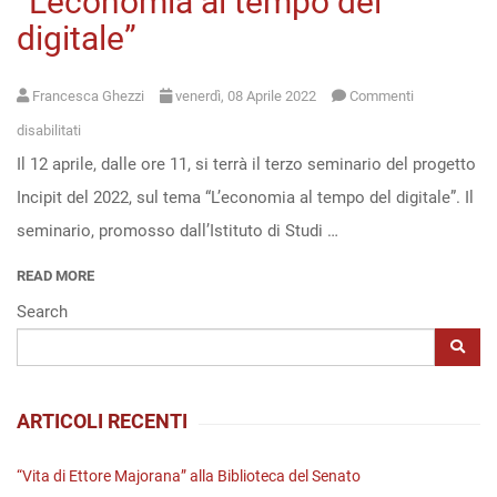
“L’economia al tempo del
digitale”
Open
access
Francesca Ghezzi
venerdì, 08 Aprile 2022
Commenti
su
disabilitati
Il 12 aprile, dalle ore 11, si terrà il terzo seminario del progetto
I
Incipit del 2022, sul tema “L’economia al tempo del digitale”. Il
seminari
seminario, promosso dall’Istituto di Studi …
di
Incipit
READ MORE
–
Search
“L’economia
al
tempo
ARTICOLI RECENTI
del
digitale”
“Vita di Ettore Majorana” alla Biblioteca del Senato