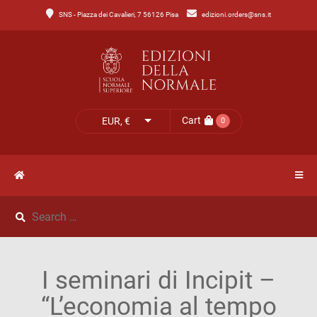
SNS - Piazza dei Cavalieri, 7 56126 Pisa
edizioni.orders@sns.it
Main
Menu
Catalogo
HOME
Tutto
il
CATALOGO
Cart
EUR, €
0
catalogo
NOVITÀ
Catalogo
NEWS
di
Lettere
IL
Catalogo
I seminari di Incipit –
MIO
di
“L’economia al tempo
Scienze