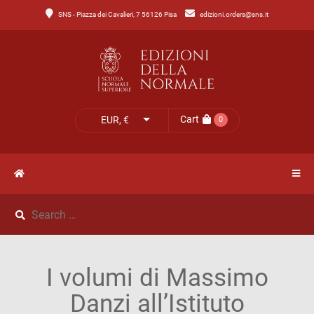
SNS - Piazza dei Cavalieri, 7 56126 Pisa
edizioni.orders@sns.it
Main
Menu
Catalogo
HOME
Tutto
il
CATALOGO
Cart
EUR, €
0
catalogo
NOVITÀ
Catalogo
NEWS
di
Lettere
IL
Catalogo
I volumi di Massimo
MIO
di
Danzi all’Istituto
Scienze