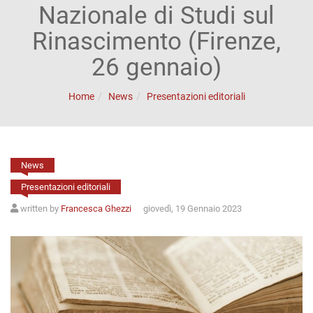
ACCOUNT
Nazionale di Studi sul
Incipit
Rinascimento (Firenze,
Archetipi
26 gennaio)
Senza
Home
News
Presentazioni editoriali
titolo
Riviste
News
Annali
Presentazioni editoriali
di
written by
Francesca Ghezzi
giovedì, 19 Gennaio 2023
Lettere
Annali
di
Scienze