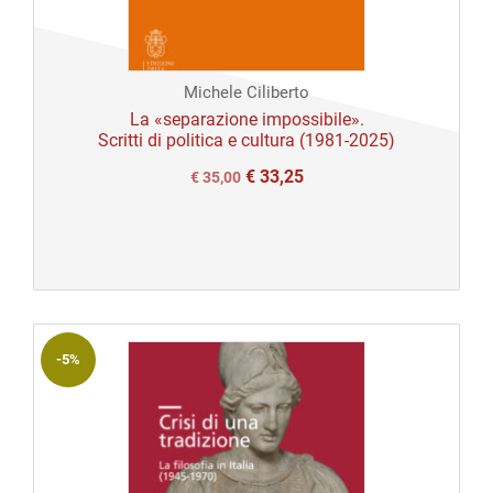
Michele Ciliberto
La «separazione impossibile».
Scritti di politica e cultura (1981-2025)
€
33,25
Il
Il
€
35,00
prezzo
prezzo
originale
attuale
era:
è:
€ 35,00.
€ 35,00.
-5%