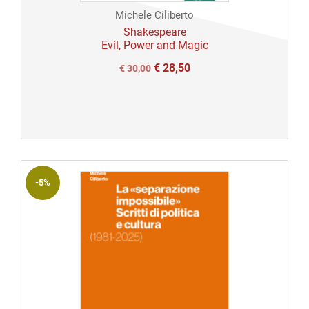
Michele Ciliberto
Open
Shakespeare
Evil, Power and Magic
access
€
28,50
Il
Il
€
30,00
prezzo
prezzo
originale
attuale
era:
è:
€ 30,00.
€ 30,00.
-5%