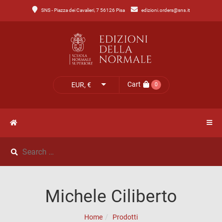
SNS - Piazza dei Cavalieri, 7 56126 Pisa
edizioni.orders@sns.it
Main
Menu
Catalogo
HOME
Tutto
il
CATALOGO
Cart
EUR, €
0
catalogo
NOVITÀ
Catalogo
NEWS
di
Lettere
IL
Catalogo
Michele Ciliberto
MIO
di
Home
Prodotti
Scienze