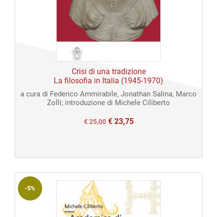
Crisi di una tradizione
La filosofia in Italia (1945-1970)
a cura di Federico Ammirabile, Jonathan Salina, Marco
Zolli; introduzione di Michele Ciliberto
€
23,75
Il
Il
€
25,00
prezzo
prezzo
originale
attuale
era:
è:
€ 25,00.
€ 25,00.
-5%