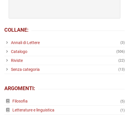
originale
attuale
era:
è:
€ 10,00.
€ 10,00.
COLLANE:
Annali di Lettere
(3)
Catalogo
(506)
Riviste
(22)
Senza categoria
(13)
ARGOMENTI:
Filosofia
(5)
Letterature e linguistica
(1)