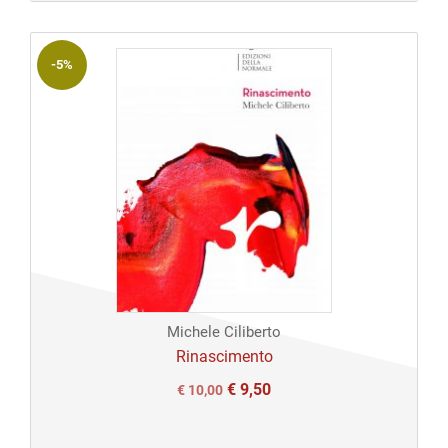
-5%
Michele Ciliberto
Rinascimento
€
9,50
Il
Il
€
10,00
prezzo
prezzo