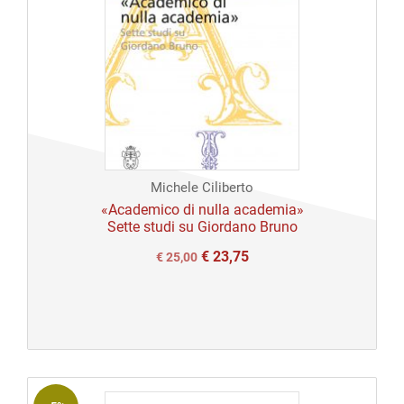
Michele Ciliberto
«Academico di nulla academia»
Sette studi su Giordano Bruno
€
23,75
Il
Il
€
25,00
prezzo
prezzo
originale
attuale
era:
è:
€ 25,00.
€ 25,00.