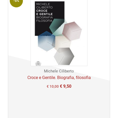
-5%
Michele Ciliberto
Croce e Gentile. Biografia, filosofia
€
9,50
Il
Il
€
10,00
prezzo
prezzo
originale
attuale
era:
è:
€ 10,00.
€ 10,00.