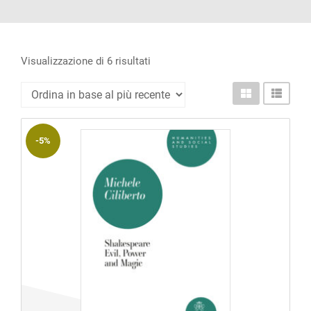
ACCOUNT
Incipit
Archetipi
Ordina
Visualizzazione di 6 risultati
in
Senza
base
titolo
al
Riviste
-5%
più
recente
Annali
di
Lettere
Annali
di
Scienze