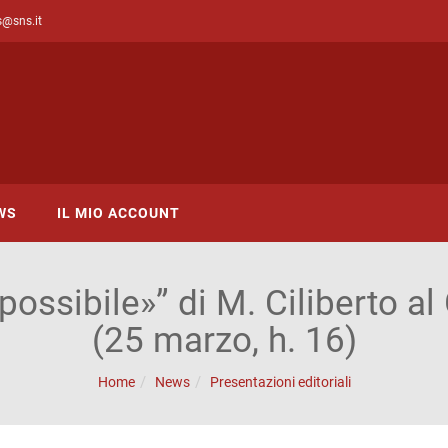
s@sns.it
WS
IL MIO ACCOUNT
ossibile»” di M. Ciliberto a
(25 marzo, h. 16)
Home
News
Presentazioni editoriali