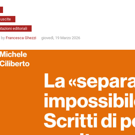
uscite
azioni editoriali
n by
Francesca Ghezzi
giovedì, 19 Marzo 2026