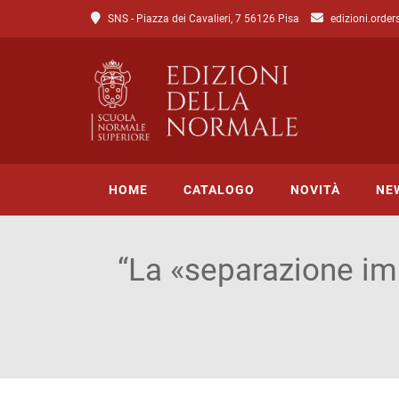
SNS - Piazza dei Cavalieri, 7 56126 Pisa
edizioni.order
HOME
CATALOGO
NOVITÀ
NE
“La «separazione imp
Tutto il catalogo
Catalogo di Lettere
Catalogo di Scienze
Incipit