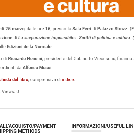
dì
25 marzo
, dalle ore
16
, presso la
Sala Ferri
di
Palazzo Strozzi
(
F
azione
di
La «separazione impossibile». Scritti di politica e cultura
lle
Edizioni della Normale
.
o di
Riccardo Nencini
, presidente del Gabinetto Vieusseux, faranno s
oordinati da
Alfonso Musci
.
cheda del libro
, comprensiva di
indice
.
 Views:
0
 ALL’ACQUISTO/PAYMENT
INFORMAZIONI/USEFUL LIN
HIPPING METHODS