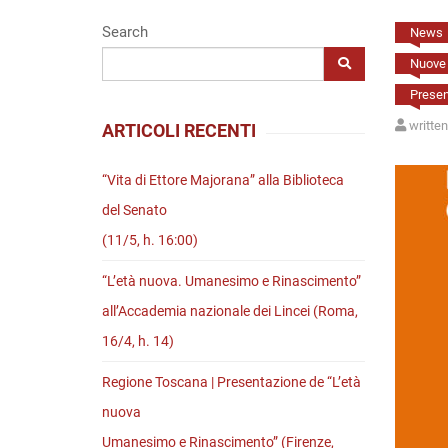
Riviste
Search
News
Open access
Nuove 
Present
writte
ARTICOLI RECENTI
“Vita di Ettore Majorana” alla Biblioteca
del Senato
(11/5, h. 16:00)
“L’età nuova. Umanesimo e Rinascimento”
all’Accademia nazionale dei Lincei (Roma,
16/4, h. 14)
Regione Toscana | Presentazione de “L’età
nuova
Umanesimo e Rinascimento” (Firenze,