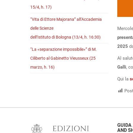
15/4, h. 17)
“Vita di Ettore Majorana” all’Accademia
delle Scienze
Mercole
dell’Istituto di Bologna (13/4, h. 16:30)
present
2025
da
“La «separazione impossibile»” di M.
Al salut
Ciliberto al Gabinetto Vieusseux (25
Galli
, c
marzo, h. 16)
Qui la
s
Post
GUIDA
AND S