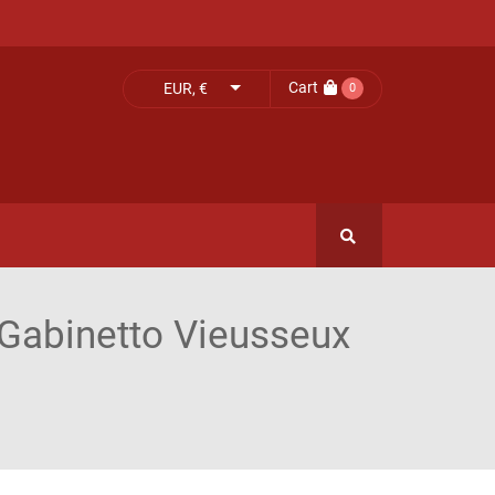
Cart
EUR, €
0
l Gabinetto Vieusseux