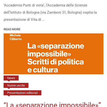
‘Accademia Punti di vista’, l’Accademia delle Scienze
di
dell’Istituto di Bologna (via Zamboni 31, Bologna) ospita la
Ettore
presentazione di Vita di …
Majorana”
all’Accademia
READ MORE
delle
Scienze
dell’Istituto
di
Bologna
(13/4,
h.
News
16:30)
Nuove uscite
Presentazioni editoriali
“La «separazione impossibile»”