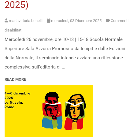
2025)
poesia
inedita
di
mariavittoria.benelli
mercoledì, 03 Dicembre 2025
Commenti
Fosco
su
disabilitati
Maraini
Mercoledì 26 novembre, ore 10-13 | 15-18 Scuola Normale
Seminario
(29
Superiore Sala Azzurra Promosso da Incipit e dalle Edizioni
di
gennaio,
della Normale, il seminario intende avviare una riflessione
studio.
h.
complessiva sull’editoria di …
L’editoria
11)
di
READ MORE
cultura
in
Italia
e
in
Europa: