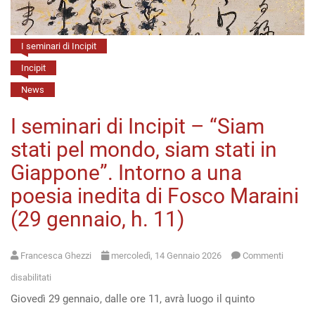
marzo,
h.
I seminari di Incipit
16)
Incipit
News
I seminari di Incipit – “Siam
stati pel mondo, siam stati in
Giappone”. Intorno a una
poesia inedita di Fosco Maraini
(29 gennaio, h. 11)
Francesca Ghezzi
mercoledì, 14 Gennaio 2026
Commenti
su
disabilitati
Giovedì 29 gennaio, dalle ore 11, avrà luogo il quinto
I