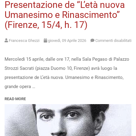
Presentazione de “L’età nuova
Umanesimo e Rinascimento”
(Firenze, 15/4, h. 17)
Francesca Ghezzi
giovedì, 09 Aprile 2026
Commenti disabilitati
su
Regione
Mercoledì 15 aprile, dalle ore 17, nella Sala Pegaso di Palazzo
Toscana
Strozzi Sacrati (piazza Duomo 10, Firenze) avrà luogo la
|
presentazione de L’età nuova. Umanesimo e Rinascimento,
Presentazione
grande opera …
de
READ MORE
“L’età
nuova
Umanesimo
e