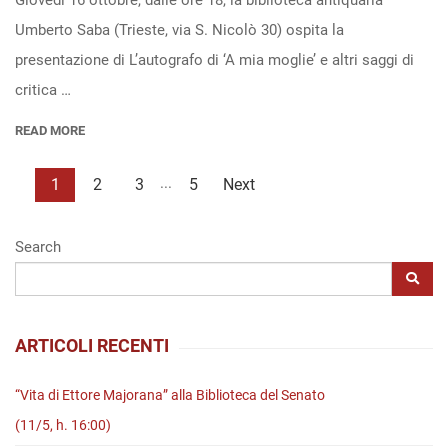
Giovedì 16 ottobre, dalle ore 18, la biblioteca antiquaria
Umberto Saba (Trieste, via S. Nicolò 30) ospita la
di
presentazione di L’autografo di ‘A mia moglie’ e altri saggi di
A
critica …
mia
moglie
READ MORE
e
altri
...
1
2
3
5
Next
studi
di
Search
filologia
e
critica
ARTICOLI RECENTI
sabiana”
di
“Vita di Ettore Majorana” alla Biblioteca del Senato
S.
(11/5, h. 16:00)