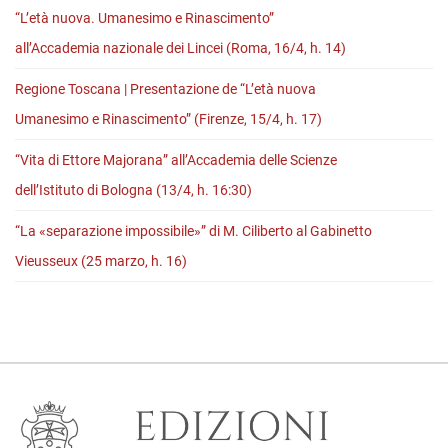
Carrai
“L’età nuova. Umanesimo e Rinascimento”
alla
all’Accademia nazionale dei Lincei (Roma, 16/4, h. 14)
libreria
Regione Toscana | Presentazione de “L’età nuova
Saba
Umanesimo e Rinascimento” (Firenze, 15/4, h. 17)
(Trieste,
16/10,
“Vita di Ettore Majorana” all’Accademia delle Scienze
h.
dell’Istituto di Bologna (13/4, h. 16:30)
18)
“La «separazione impossibile»” di M. Ciliberto al Gabinetto
Vieusseux (25 marzo, h. 16)