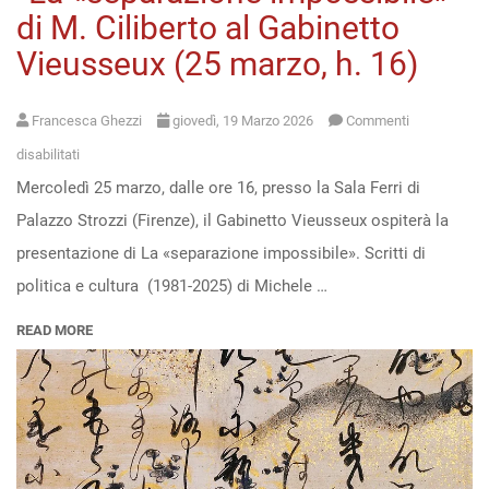
di M. Ciliberto al Gabinetto
Vieusseux (25 marzo, h. 16)
Francesca Ghezzi
giovedì, 19 Marzo 2026
Commenti
su
disabilitati
Mercoledì 25 marzo, dalle ore 16, presso la Sala Ferri di
“La
Palazzo Strozzi (Firenze), il Gabinetto Vieusseux ospiterà la
«separazione
presentazione di La «separazione impossibile». Scritti di
impossibile»”
politica e cultura (1981-2025) di Michele …
di
M.
READ MORE
Ciliberto
al
Gabinetto
Vieusseux
(25