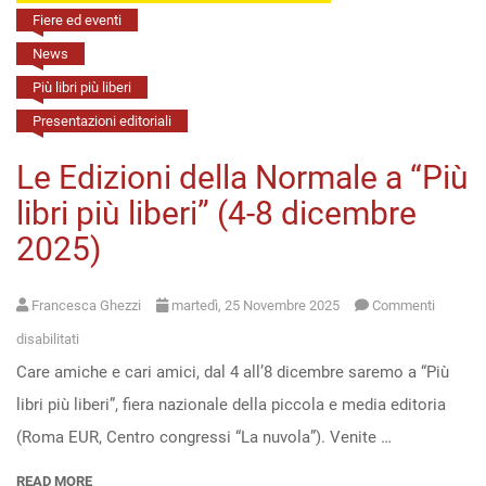
prospettive
Fiere ed eventi
(26
News
novembre
Più libri più liberi
2025)
Presentazioni editoriali
Le Edizioni della Normale a “Più
libri più liberi” (4-8 dicembre
2025)
Francesca Ghezzi
martedì, 25 Novembre 2025
Commenti
su
disabilitati
Care amiche e cari amici, dal 4 all’8 dicembre saremo a “Più
Le
libri più liberi”, fiera nazionale della piccola e media editoria
Edizioni
(Roma EUR, Centro congressi “La nuvola”). Venite …
della
Normale
READ MORE