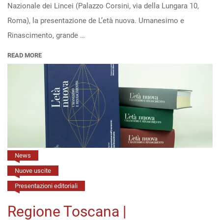
nuova.
Nazionale dei Lincei (Palazzo Corsini, via della Lungara 10,
Umanesimo
Roma), la presentazione de L’età nuova. Umanesimo e
e
Rinascimento, grande …
Rinascimento”
READ MORE
all’Accademia
nazionale
dei
Lincei
(Roma,
16/4,
h.
News
14)
Nuove uscite
Presentazioni editoriali
Regione Toscana |