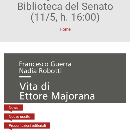
ACCOUNT
Biblioteca del Senato
Incipit
(11/5, h. 16:00)
Archetipi
Home
Senza
titolo
Riviste
Annali
di
Lettere
Annali
News
di
Nuove uscite
Presentazioni editoriali
Scienze