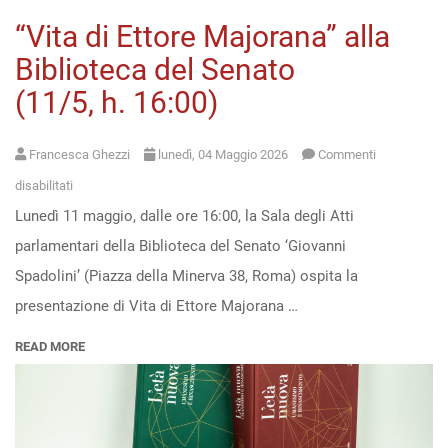
“Vita di Ettore Majorana” alla
Open
Biblioteca del Senato
access
(11/5, h. 16:00)
Francesca Ghezzi
lunedì, 04 Maggio 2026
Commenti
su
disabilitati
Lunedì 11 maggio, dalle ore 16:00, la Sala degli Atti
“Vita
parlamentari della Biblioteca del Senato ‘Giovanni
di
Spadolini’ (Piazza della Minerva 38, Roma) ospita la
Ettore
presentazione di Vita di Ettore Majorana …
Majorana”
alla
READ MORE
Biblioteca
del
Senato