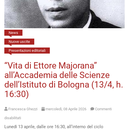
Rinascimento”
(Firenze,
15/4,
h.
News
17)
Nuove uscite
Presentazioni editoriali
“Vita di Ettore Majorana”
all’Accademia delle Scienze
dell’Istituto di Bologna (13/4, h.
16:30)
Francesca Ghezzi
mercoledì, 08 Aprile 2026
Commenti
su
disabilitati
Lunedì 13 aprile, dalle ore 16:30, all’interno del ciclo
“Vita