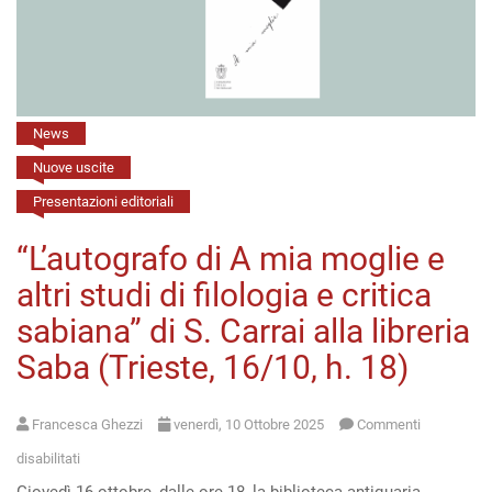
(29
ottobre,
h.
11)
News
Nuove uscite
Presentazioni editoriali
“L’autografo di A mia moglie e
altri studi di filologia e critica
sabiana” di S. Carrai alla libreria
Saba (Trieste, 16/10, h. 18)
Francesca Ghezzi
venerdì, 10 Ottobre 2025
Commenti
su
disabilitati
“L’autografo