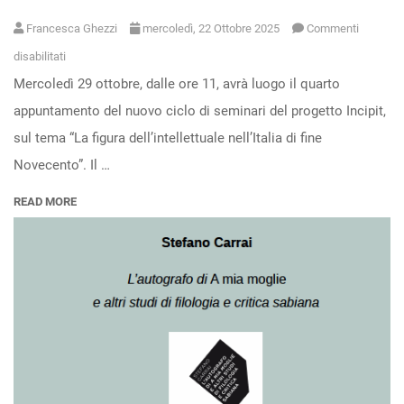
Francesca Ghezzi
mercoledì, 22 Ottobre 2025
Commenti
su
disabilitati
Mercoledì 29 ottobre, dalle ore 11, avrà luogo il quarto
I
appuntamento del nuovo ciclo di seminari del progetto Incipit,
seminari
sul tema “La figura dell’intellettuale nell’Italia di fine
di
Novecento”. Il …
Incipit
–
READ MORE
“La
figura
dell’intellettuale
nell’Italia
di
fine
Novecento”