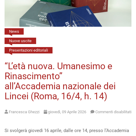
(11/5,
h.
16:00)
News
Nuove uscite
Presentazioni editoriali
“L’età nuova. Umanesimo e
Rinascimento”
all’Accademia nazionale dei
Lincei (Roma, 16/4, h. 14)
Francesca Ghezzi
giovedì, 09 Aprile 2026
Commenti disabilitati
su
“L’età
Si svolgerà giovedì 16 aprile, dalle ore 14, presso l’Accademia