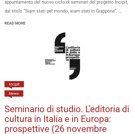
appuntamento del nuovo ciclo di seminari del progetto Incipit,
seminari
dal titolo “Siam stati pel mondo, siam stati in Giappone”. …
di
Incipit
READ MORE
–
“Siam
stati
pel
mondo,
siam
stati
Incipit
in
News
Giappone”.
Seminario di studio. L’editoria di
Intorno
cultura in Italia e in Europa:
a
prospettive (26 novembre
una