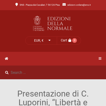
SNS - Piazza dei Cavalieri, 7 56126 Pisa
edizioni.orders@sns.it
Main
Menu
Catalogo
HOME
Tutto
il
CATALOGO
Cart
EUR, €
0
catalogo
NOVITÀ
Catalogo
NEWS
di
Lettere
IL
Catalogo
Presentazione di C.
MIO
di
Luporini, “Libertà e
Scienze