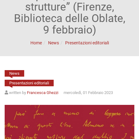
ACCOUNT
strutture” (Firenze,
Incipit
Biblioteca delle Oblate,
Archetipi
9 febbraio)
Senza
Home
News
Presentazioni editoriali
titolo
Riviste
News
Annali
Presentazioni editoriali
di
written by
Francesca Ghezzi
mercoledì, 01 Febbraio 2023
Lettere
Annali
di
Scienze