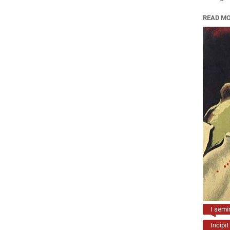
READ M
I semin
Incipit