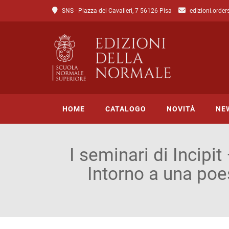
SNS - Piazza dei Cavalieri, 7 56126 Pisa
edizioni.order
HOME
CATALOGO
NOVITÀ
NE
I seminari di Incipi
Tutto il catalogo
Intorno a una poe
Catalogo di Lettere
Catalogo di Scienze
Incipit