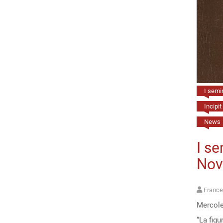
I semin
Incipit
News
I se
Nove
France
Mercoled
“La figur