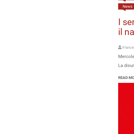
News
I se
il n
France
Mercoled
La disu
READ M