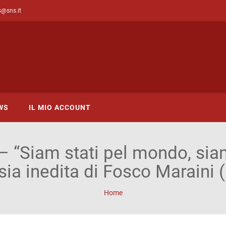
s@sns.it
WS
IL MIO ACCOUNT
t – “Siam stati pel mondo, sia
sia inedita di Fosco Maraini (
Home