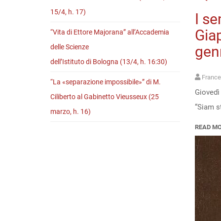
15/4, h. 17)
I se
Giap
“Vita di Ettore Majorana” all’Accademia
delle Scienze
genn
dell’Istituto di Bologna (13/4, h. 16:30)
France
“La «separazione impossibile»” di M.
Giovedì 
Ciliberto al Gabinetto Vieusseux (25
“Siam s
marzo, h. 16)
READ M