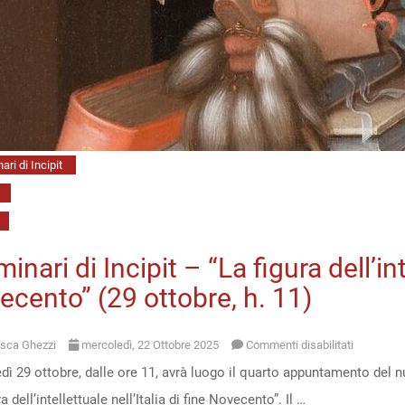
siam
stati
in
Giappone
Intorno
a
ari di Incipit
una
poesia
inedita
di
minari di Incipit – “La figura dell’int
Fosco
cento” (29 ottobre, h. 11)
Maraini
(29
su
sca Ghezzi
mercoledì, 22 Ottobre 2025
Commenti disabilitati
gennaio,
ì 29 ottobre, dalle ore 11, avrà luogo il quarto appuntamento del nu
I
h.
a dell’intellettuale nell’Italia di fine Novecento”. Il …
seminari