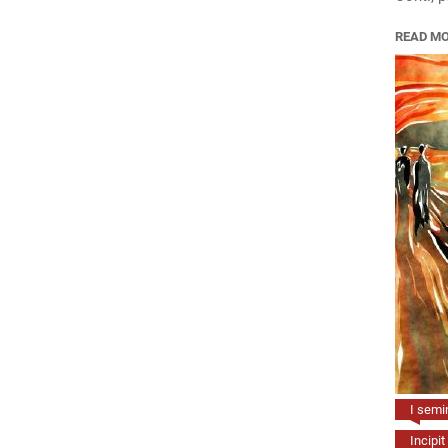
READ M
I semin
Incipit