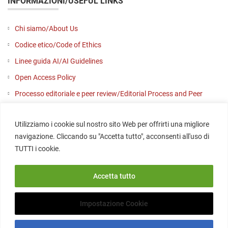
INFORMAZIONI/USEFUL LINKS
Chi siamo/About Us
Codice etico/Code of Ethics
Linee guida AI/AI Guidelines
Open Access Policy
Processo editoriale e peer review/Editorial Process and Peer
Review
Utilizziamo i cookie sul nostro sito Web per offrirti una migliore
Contattaci/Contact us
navigazione. Cliccando su "Accetta tutto", acconsenti all'uso di
SOCIAL
TUTTI i cookie.
Accetta tutto
Impostazione Cookie