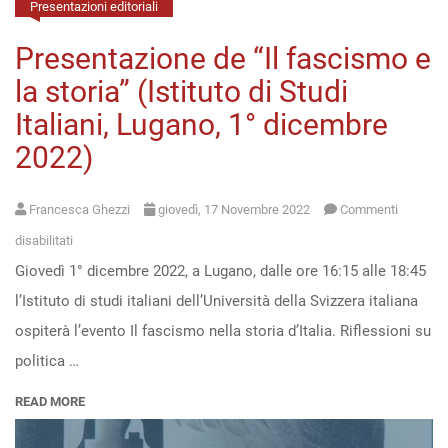
Presentazioni editoriali
Open
Presentazione de “Il fascismo e
access
la storia” (Istituto di Studi
Italiani, Lugano, 1° dicembre
2022)
Francesca Ghezzi
giovedì, 17 Novembre 2022
Commenti
su
disabilitati
Giovedì 1° dicembre 2022, a Lugano, dalle ore 16:15 alle 18:45
Presentazione
l’Istituto di studi italiani dell’Università della Svizzera italiana
de
ospiterà l’evento Il fascismo nella storia d’Italia. Riflessioni su
“Il
politica …
fascismo
e
READ MORE
la