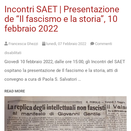
2022)
Incontri SAET | Presentazione
de “Il fascismo e la storia”, 10
febbraio 2022
Francesca Ghezzi
lunedì, 07 Febbraio 2022
Commenti
su
disabilitati
Giovedì 10 febbraio 2022, dalle ore 15:00, gli Incontri del SAET
Incontri
ospitano la presentazione de Il fascismo e la storia, atti di
SAET
convegno a cura di Paola S. Salvatori …
|
Presentazione
READ MORE
de
“Il
fascismo
e