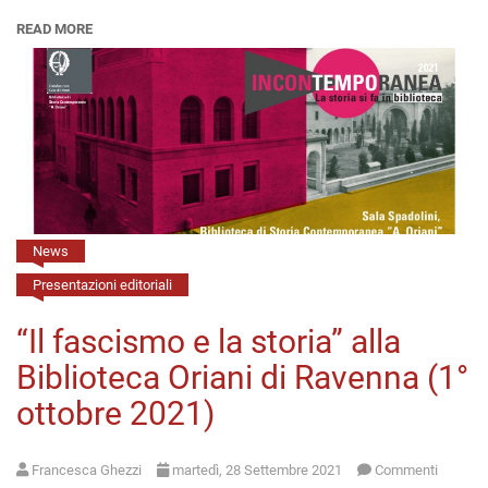
–
READ MORE
“Benedetto
Croce
di
fronte
all’avvento
del
fascismo”
News
Presentazioni editoriali
“Il fascismo e la storia” alla
Biblioteca Oriani di Ravenna (1°
ottobre 2021)
Francesca Ghezzi
martedì, 28 Settembre 2021
Commenti