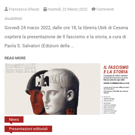
Francesca Ghezzi
martedì, 22 Marzo 2022
Commenti
su
disabilitati
Giovedì 24 marzo 2022, dalle ore 18, la libreria Ubik di Cesena
“Il
ospiterà la presentazione de Il fascismo e la storia, a cura di
fascismo
Paola S. Salvatori (Edizioni della …
e
la
READ MORE
storia”
alla
libreria
Ubik
di
Cesena
(24
News
marzo
Presentazioni editoriali