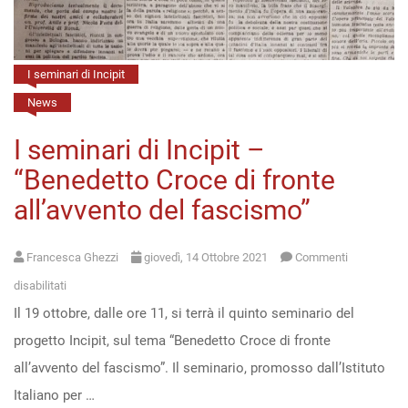
la
storia”,
10
I seminari di Incipit
febbraio
News
2022
I seminari di Incipit –
“Benedetto Croce di fronte
all’avvento del fascismo”
Francesca Ghezzi
giovedì, 14 Ottobre 2021
Commenti
su
disabilitati
Il 19 ottobre, dalle ore 11, si terrà il quinto seminario del
I
progetto Incipit, sul tema “Benedetto Croce di fronte
seminari
all’avvento del fascismo”. Il seminario, promosso dall’Istituto
di
Italiano per …
Incipit