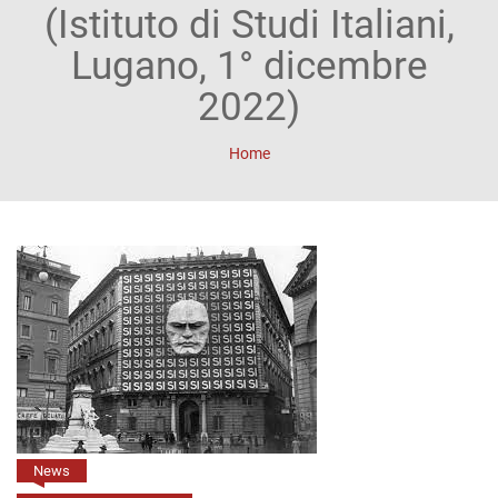
ACCOUNT
(Istituto di Studi Italiani,
Incipit
Lugano, 1° dicembre
Archetipi
2022)
Senza
Home
titolo
Riviste
Annali
di
Lettere
Annali
di
News
Scienze