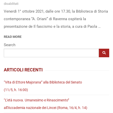
su
disabilitati
Venerdì 1° ottobre 2021, dalle ore 17.30, la Biblioteca di Storia
“Il
contemporanea “A. Oriani” di Ravenna ospiterà la
fascismo
presentazione de Il fascismo e la storia, a cura di Paola …
e
la
READ MORE
storia”
Search
alla
Biblioteca
Oriani
ARTICOLI RECENTI
di
Ravenna
“Vita di Ettore Majorana” alla Biblioteca del Senato
(1°
(11/5, h. 16:00)
ottobre
“L’età nuova. Umanesimo e Rinascimento”
2021)
all’Accademia nazionale dei Lincei (Roma, 16/4, h. 14)