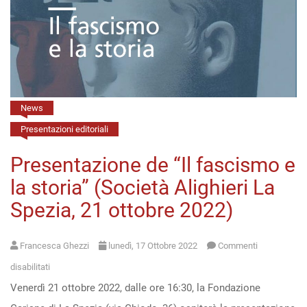
storia”
(Istituto
di
Studi
Italiani,
Lugano,
News
1°
Presentazioni editoriali
dicembre
Presentazione de “Il fascismo e
2022)
la storia” (Società Alighieri La
Spezia, 21 ottobre 2022)
Francesca Ghezzi
lunedì, 17 Ottobre 2022
Commenti
su
disabilitati
Venerdì 21 ottobre 2022, dalle ore 16:30, la Fondazione
Presentazione