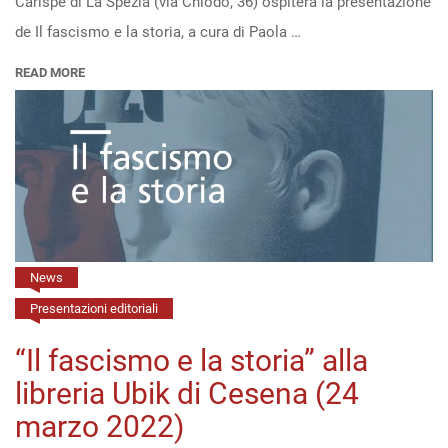
Carispe di La Spezia (via Chiodo, 36) ospiterà la presentazione
de
de Il fascismo e la storia, a cura di Paola …
“Il
fascismo
READ MORE
e
la
storia”
(Società
Alighieri
La
Spezia,
News
21
Presentazioni editoriali
ottobre
“Il fascismo e la storia” alla
2022)
libreria Ubik di Cesena (24
marzo 2022)