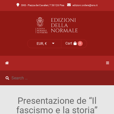
SNS - Piazza dei Cavalieri, 7 56126 Pisa
edizioni.orders@sns.it
Main
Menu
Catalogo
HOME
Tutto
il
CATALOGO
Cart
EUR, €
0
catalogo
NOVITÀ
Catalogo
NEWS
di
Lettere
IL
Catalogo
Presentazione de “Il
MIO
di
fascismo e la storia”
Scienze