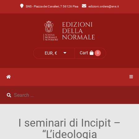
SNS - Piazza dei Cavalieri, 7 56126 Pisa
edizioni.orders@sns.it
Main
Menu
Catalogo
HOME
Tutto
il
CATALOGO
Cart
EUR, €
0
catalogo
NOVITÀ
Catalogo
NEWS
di
Lettere
IL
Catalogo
I seminari di Incipit –
MIO
di
“L’ideologia
Scienze