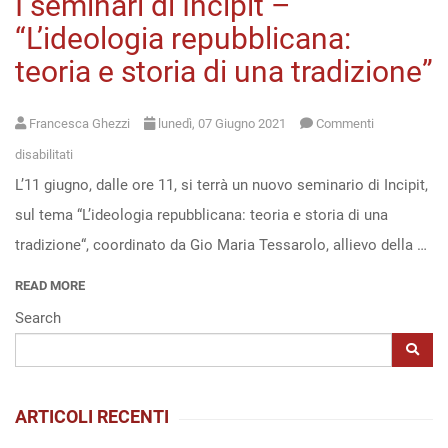
I seminari di Incipit –
“L’ideologia repubblicana:
Open
teoria e storia di una tradizione”
access
Francesca Ghezzi
lunedì, 07 Giugno 2021
Commenti
su
disabilitati
L’11 giugno, dalle ore 11, si terrà un nuovo seminario di Incipit,
I
sul tema “L’ideologia repubblicana: teoria e storia di una
seminari
tradizione“, coordinato da Gio Maria Tessarolo, allievo della …
di
Incipit
READ MORE
–
Search
“L’ideologia
repubblicana:
teoria
ARTICOLI RECENTI
e