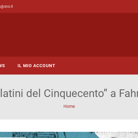
s@sns.it
WS
IL MIO ACCOUNT
 latini del Cinquecento” a Fah
Home