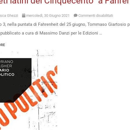
ti latini del Cinquecento” a Fahre
su
sca Ghezzi
mercoledì, 30 Giugno 2021
Commenti disabilitati
o 3, nella puntata di Fahrenheit del 25 giugno, Tommaso Giartosio p
“Poeti
 pubblicato a cura di Massimo Danzi per le Edizioni …
latini
del
ORE
Cinquecen
a
Fahrenhei