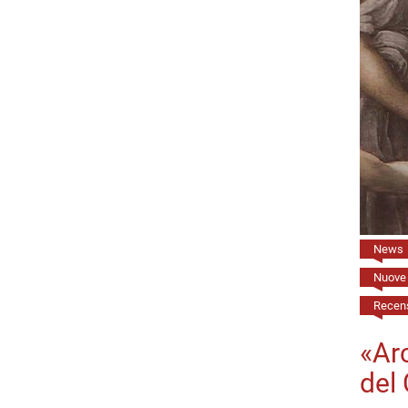
News
Nuove 
Recens
«Arc
del