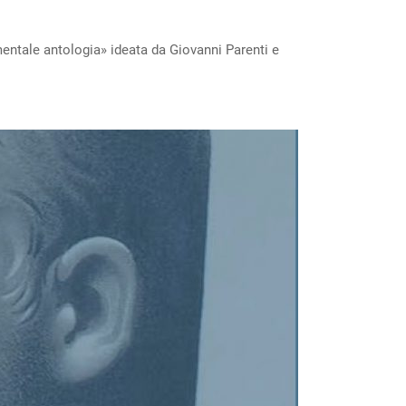
mentale antologia» ideata da Giovanni Parenti e
o”