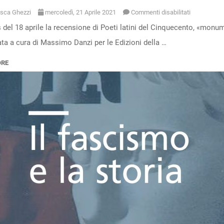
su
sca Ghezzi
mercoledì, 21 Aprile 2021
Commenti disabilitati
 del 18 aprile la recensione di Poeti latini del Cinquecento, «monu
«Arcadie,
ta a cura di Massimo Danzi per le Edizioni della …
mondanità
e
ORE
sarcasmi»:
la
recensione
di
“Poeti
latini
del
Cinquecent
su
Alias