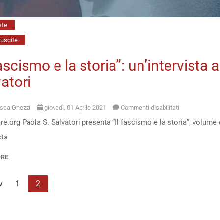
ste
uscite
fascismo e la storia”: un’intervista 
atori
su
sca Ghezzi
giovedì, 01 Aprile 2021
Commenti disabilitati
re.org Paola S. Salvatori presenta “Il fascismo e la storia”, volume 
“Il
rvista
fascismo
e
ORE
la
storia”:
v
1
2
un’intervista
alla