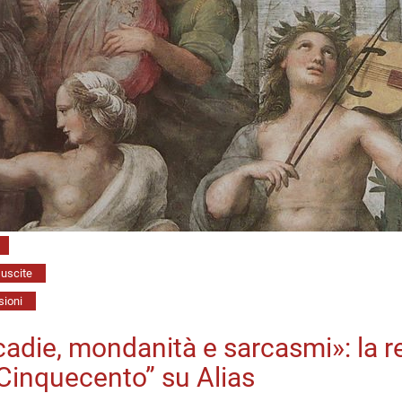
Variazioni
per
riscoprirne
l’importante
figura
uscite
ioni
adie, mondanità e sarcasmi»: la re
 Cinquecento” su Alias