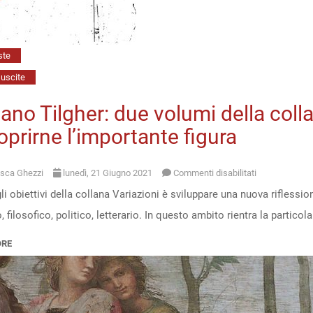
ste
uscite
ano Tilgher: due volumi della coll
oprirne l’importante figura
su
sca Ghezzi
lunedì, 21 Giugno 2021
Commenti disabilitati
i obiettivi della collana Variazioni è sviluppare una nuova riflession
Adriano
o, filosofico, politico, letterario. In questo ambito rientra la partico
Tilgher:
due
ORE
volumi
della
collana