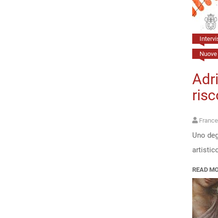
Intervi
Nuove 
Adri
risc
France
Uno degl
artistic
READ M