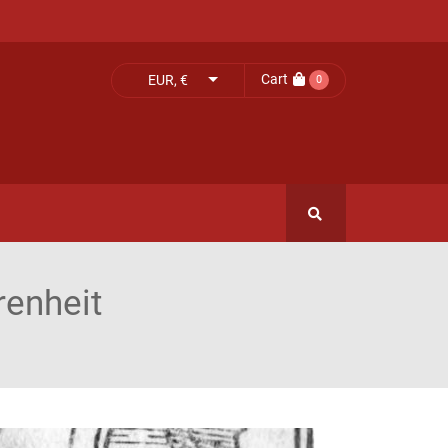
Cart
EUR, €
0
renheit