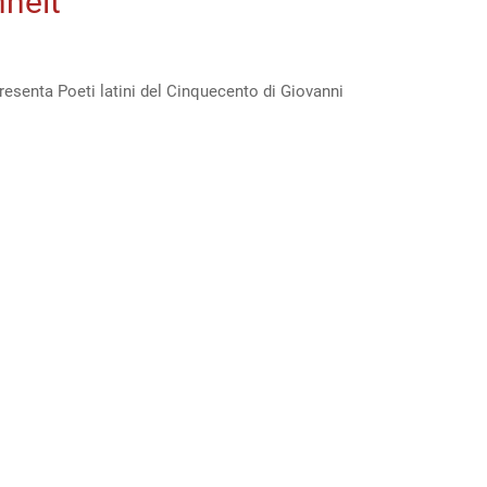
nheit
resenta Poeti latini del Cinquecento di Giovanni
to”
t