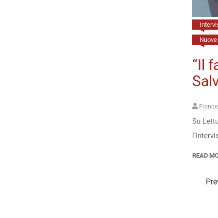
Intervi
Nuove 
“Il 
Salv
France
Su Lettu
l’inte
READ M
Pre