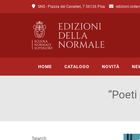
SNS - Piazza dei Cavalieri, 7 56126 Pisa
edizioni.order
HOME
CATALOGO
NOVITÀ
NE
“Poeti
Tutto il catalogo
Catalogo di Lettere
Catalogo di Scienze
Incipit
Search