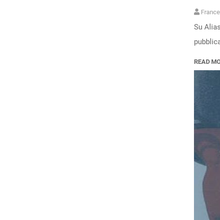
France
Su Alias
pubblica
READ M