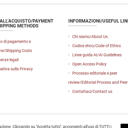
curatrice
Paola
S.
 ALL’ACQUISTO/PAYMENT
INFORMAZIONI/USEFUL LIN
HIPPING METHODS
Salvatori
Chi siamo/About Us
o di pagamento e
Codice etico/Code of Ethics
ne/Shipping Costs
Linee guida AI/AI Guidelines
enze legali
Open Access Policy
ativa sulla Privacy
Processo editoriale e peer
review/Editorial Process and Pee
Contattaci/Contact us
azione. Cliccando su "Accetta tutto", acconsenti all'uso di TUTTI i