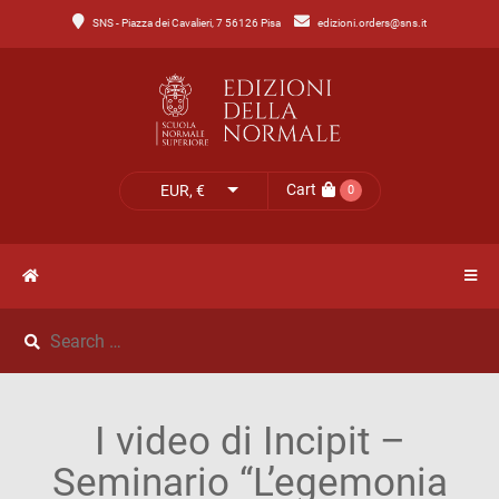
SNS - Piazza dei Cavalieri, 7 56126 Pisa
edizioni.orders@sns.it
Main
Menu
Catalogo
HOME
Tutto
il
CATALOGO
Cart
EUR, €
0
catalogo
NOVITÀ
Catalogo
NEWS
di
Lettere
IL
Catalogo
I video di Incipit –
MIO
di
Seminario “L’egemonia
Scienze