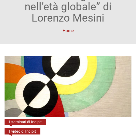
ACCOUNT
nell’età globale” di
Incipit
Lorenzo Mesini
Archetipi
Home
Senza
titolo
Riviste
Annali
di
Lettere
Annali
I seminari di Incipit
di
I video di Incipit
Scienze