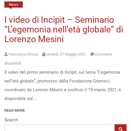
News
Open
I video di Incipit – Seminario
access
“L’egemonia nell’età globale” di
Lorenzo Mesini
Francesca Ghezzi
venerdì, 07 Maggio 2021
Commenti
su
disabilitati
Il video del primo seminario di Incipit, sul tema “L’egemonia
I
nell’età globale”, promosso dalla Fondazione Gramsci,
video
coordinato da Lorenzo Mesini e svoltosi il 19 marzo 2021, è
di
disponibile sul …
Incipit
–
READ MORE
Seminario
Search
“L’egemonia