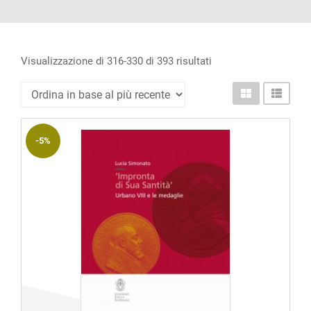
ACCOUNT
Incipit
Archetipi
Ordina
Visualizzazione di 316-330 di 393 risultati
in
Senza
base
titolo
al
Riviste
-5%
più
recente
Annali
di
Lettere
Annali
di
Scienze