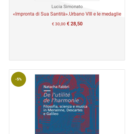
Lucia Simonato
Open
«Impronta di Sua Santità».Urbano VIII e le medaglie
access
€
28,50
Il
Il
€
30,00
prezzo
prezzo
originale
attuale
era:
è:
€ 30,00.
€ 30,00.
-5%