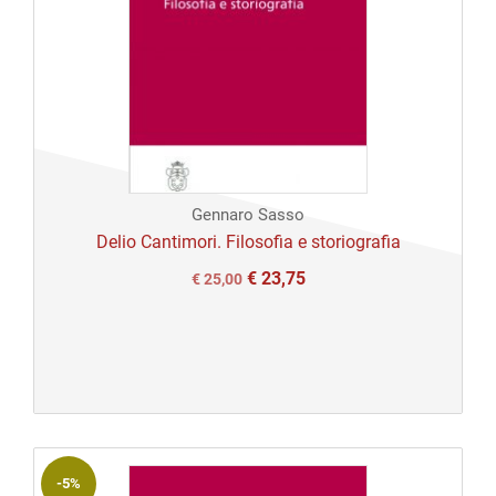
Gennaro Sasso
Delio Cantimori. Filosofia e storiografia
€
23,75
Il
Il
€
25,00
prezzo
prezzo
originale
attuale
era:
è:
€ 25,00.
€ 25,00.
-5%