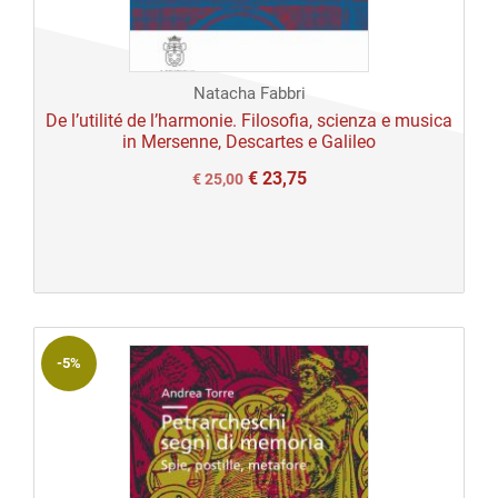
Natacha Fabbri
De l’utilité de l’harmonie. Filosofia, scienza e musica
in Mersenne, Descartes e Galileo
€
23,75
Il
Il
€
25,00
prezzo
prezzo
originale
attuale
era:
è:
€ 25,00.
€ 25,00.
-5%