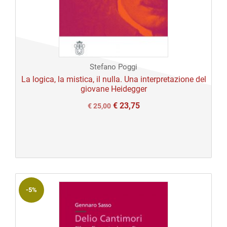
Stefano Poggi
La logica, la mistica, il nulla. Una interpretazione del
giovane Heidegger
€
23,75
Il
Il
€
25,00
prezzo
prezzo
originale
attuale
era:
è:
€ 25,00.
€ 25,00.
-5%