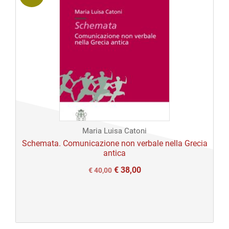
Maria Luisa Catoni
Schemata. Comunicazione non verbale nella Grecia
antica
€
38,00
Il
Il
€
40,00
prezzo
prezzo
originale
attuale
era:
è: