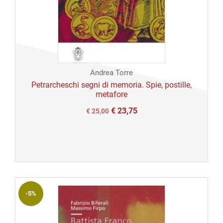
Andrea Torre
Petrarcheschi segni di memoria. Spie, postille,
metafore
€
23,75
Il
Il
€
25,00
prezzo
prezzo
originale
attuale
era:
è:
€ 25,00.
€ 25,00.
-5%