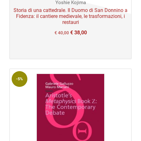
Yoshie Kojima
Storia di una cattedrale. Il Duomo di San Donnino a
Fidenza: il cantiere medievale, le trasformazioni, i
restauri
€
38,00
Il
Il
€
40,00
prezzo
prezzo
originale
attuale
era:
è:
€ 40,00.
€ 40,00.
-5%