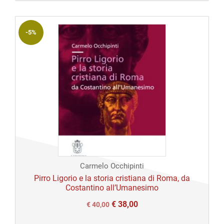
€ 25,00.
€ 25,00.
-5%
Carmelo Occhipinti
Pirro Ligorio e la storia cristiana di Roma, da
Costantino all’Umanesimo
€
38,00
Il
Il
€
40,00
prezzo
prezzo