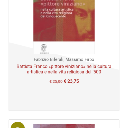
Fabrizio Biferali, Massimo Firpo
Battista Franco «pittore viniziano» nella cultura
artistica e nella vita religiosa del ‘500
€
23,75
Il
Il
€
25,00
prezzo
prezzo
originale
attuale
era:
è:
€ 25,00.
€ 25,00.