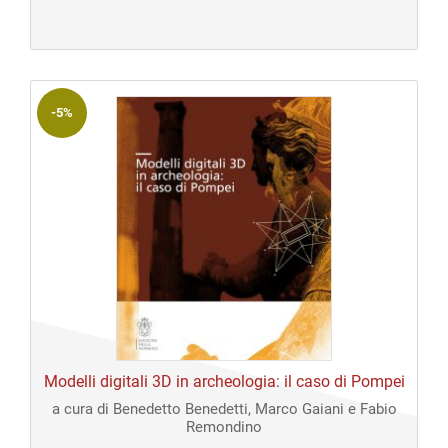
originale
attuale
era:
è:
€ 45,00.
€ 45,00.
-5%
Modelli digitali 3D in archeologia: il caso di Pompei
a cura di Benedetto Benedetti, Marco Gaiani e Fabio
Remondino