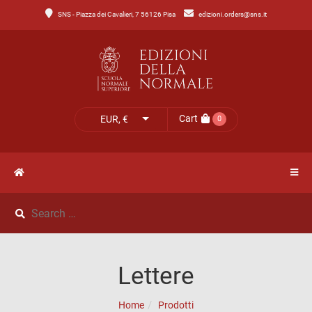
SNS - Piazza dei Cavalieri, 7 56126 Pisa
edizioni.orders@sns.it
Main
Menu
Catalogo
HOME
Tutto
il
CATALOGO
Cart
EUR, €
0
catalogo
NOVITÀ
Catalogo
NEWS
di
Lettere
IL
Catalogo
Lettere
MIO
di
Home
Prodotti
Scienze