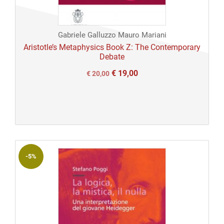
Gabriele Galluzzo Mauro Mariani
Aristotle’s Metaphysics Book Z: The Contemporary
Debate
€
19,00
Il
Il
€
20,00
prezzo
prezzo
originale
attuale
era:
è:
€ 20,00.
€ 20,00.
-5%