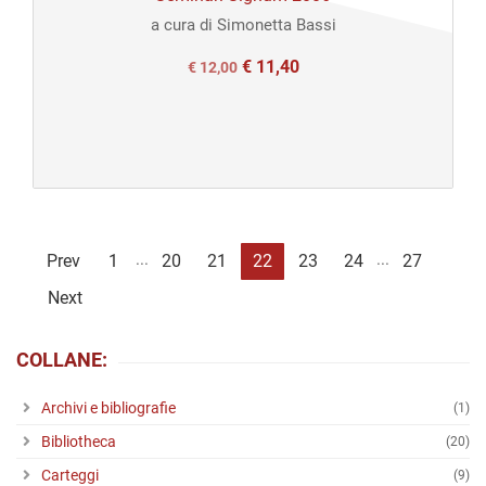
a cura di Simonetta Bassi
€
11,40
Il
Il
€
12,00
prezzo
prezzo
originale
attuale
era:
è:
€ 12,00.
€ 12,00.
...
...
Prev
1
20
21
22
23
24
27
Next
COLLANE:
Archivi e bibliografie
(1)
Bibliotheca
(20)
Carteggi
(9)