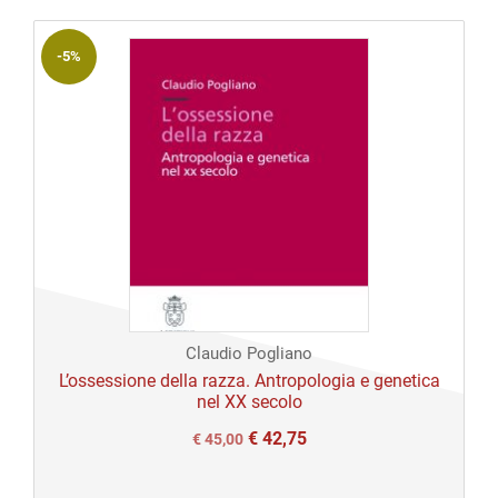
€ 40,00.
€ 40,00.
-5%
Claudio Pogliano
L’ossessione della razza. Antropologia e genetica
nel XX secolo
€
42,75
Il
Il
€
45,00
prezzo
prezzo