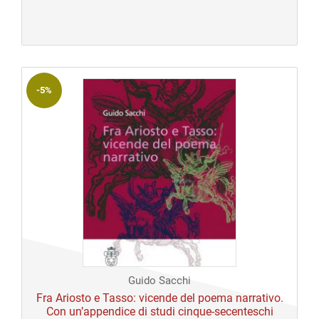
originale
attuale
era:
è:
€ 40,00.
€ 40,00.
-5%
Guido Sacchi
Fra Ariosto e Tasso: vicende del poema narrativo.
Con un’appendice di studi cinque-secenteschi