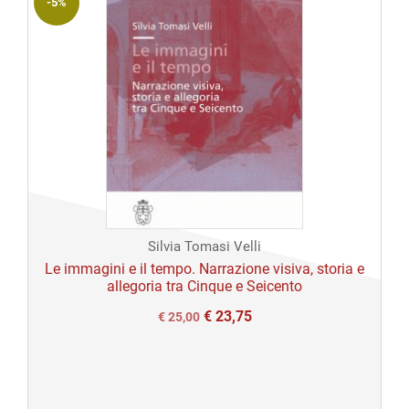
-5%
Silvia Tomasi Velli
Le immagini e il tempo. Narrazione visiva, storia e
allegoria tra Cinque e Seicento
€
23,75
Il
Il
€
25,00
prezzo
prezzo
originale
attuale
era:
è: