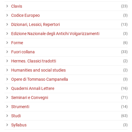
Clavis
(23)
Codice Europeo
(3)
Dizionari, Lessici, Repertori
(13)
Edizione Nazionale degli Antichi Volgarizzamenti
(3)
Forme
(6)
Fuori collana
(33)
Hermes. Classici tradotti
(2)
Humanities and social studies
(2)
Opere di Tommaso Campanella
(3)
Quaderni Annali Lettere
(16)
Seminari e Convegni
(71)
Strumenti
(14)
Studi
(63)
Syllabus
(3)